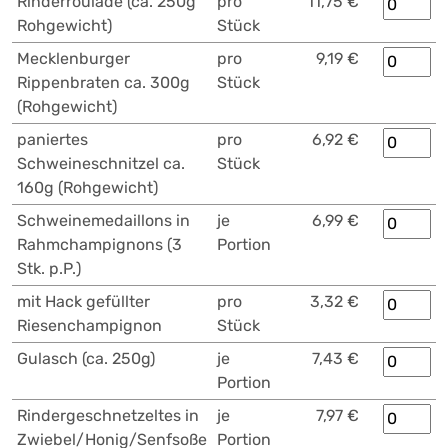
Rinderroulade (ca. 250g
pro
11,75 €
Rohgewicht)
Stück
Mecklenburger
pro
9,19 €
Rippenbraten ca. 300g
Stück
(Rohgewicht)
paniertes
pro
6,92 €
Schweineschnitzel ca.
Stück
160g (Rohgewicht)
Schweinemedaillons in
je
6,99 €
Rahmchampignons (3
Portion
Stk. p.P.)
mit Hack gefüllter
pro
3,32 €
Riesenchampignon
Stück
Gulasch (ca. 250g)
je
7,43 €
Portion
Rindergeschnetzeltes in
je
7,97 €
Zwiebel/Honig/Senfsoße
Portion