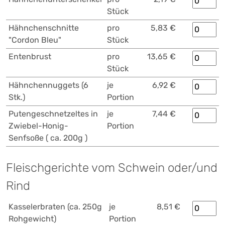
Stück
Hähnchenschnitte
pro
5,83 €
"Cordon Bleu"
Stück
Entenbrust
pro
13,65 €
Stück
Hähnchennuggets (6
je
6,92 €
Stk.)
Portion
Putengeschnetzeltes in
je
7,44 €
Zwiebel-Honig-
Portion
Senfsoße ( ca. 200g )
Fleischgerichte vom Schwein oder/und
Rind
Kasselerbraten (ca. 250g
je
8,51 €
Rohgewicht)
Portion