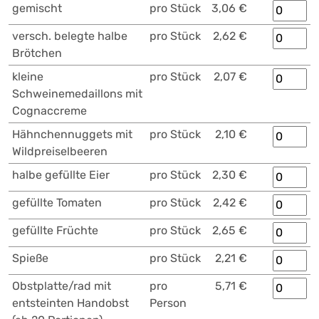
gemischt
pro Stück
3,06 €
versch. belegte halbe
pro Stück
2,62 €
Brötchen
kleine
pro Stück
2,07 €
Schweinemedaillons mit
Cognaccreme
Hähnchennuggets mit
pro Stück
2,10 €
Wildpreiselbeeren
halbe gefüllte Eier
pro Stück
2,30 €
gefüllte Tomaten
pro Stück
2,42 €
gefüllte Früchte
pro Stück
2,65 €
Spieße
pro Stück
2,21 €
Obstplatte/rad mit
pro
5,71 €
entsteinten Handobst
Person