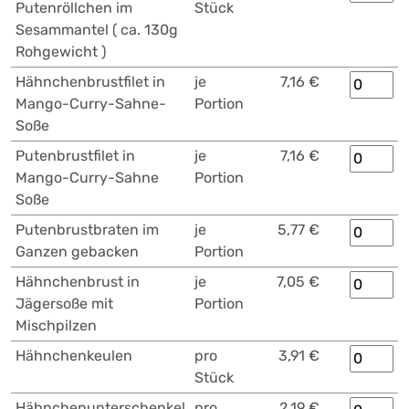
Putenröllchen im
Stück
Sesammantel ( ca. 130g
Rohgewicht )
Hähnchenbrustfilet in
je
7,16 €
Mango-Curry-Sahne-
Portion
Soße
Putenbrustfilet in
je
7,16 €
Mango-Curry-Sahne
Portion
Soße
Putenbrustbraten im
je
5,77 €
Ganzen gebacken
Portion
Hähnchenbrust in
je
7,05 €
Jägersoße mit
Portion
Mischpilzen
Hähnchenkeulen
pro
3,91 €
Stück
Hähnchenunterschenkel
pro
2,19 €